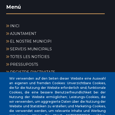
Menú
INICI
AJUNTAMENT
EL NOSTRE MUNICIPI
SERVEIS MUNICIPALS
TOTES LES NOTÍCIES
PRESSUPOSTS
REGISTRE D'ACTIVITATS
Wir verwenden auf den Seiten dieser Website eine Auswahl
an eigenen und fremden Cookies: Unverzichtbare Cookies,
die für die Nutzung der Website erforderlich sind; funktionale
Cookies, die eine bessere Benutzerfreundlichkeit bei der
Nutzung der Website ermöglichen; Leistungs-Cookies, die
wir verwenden, um aggregierte Daten über die Nutzung der
Website und Statistiken zu erstellen; und Marketing-Cookies,
CIF
‎P0704300C
die verwendet werden, um relevante Inhalte und Werbung