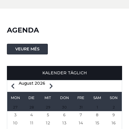
AGENDA
VEURE MÉS
KALENDER TÄGLICH
August 2026
Zurück
Weiter
SEITENNUMMERIERUNG
MON
DIE
MIT
DON
FRE
SAM
SON
27
28
29
30
31
1
2
3
4
5
6
7
8
9
10
11
12
13
14
15
16