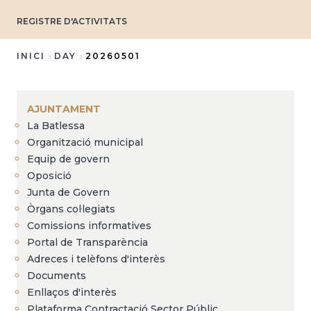
REGISTRE D'ACTIVITATS
INICI
DAY
20260501
Fil
d'Ariadna
AJUNTAMENT
La Batlessa
Organització municipal
Equip de govern
Oposició
Junta de Govern
Òrgans col·legiats
Comissions informatives
Portal de Transparència
Adreces i telèfons d'interès
Documents
Enllaços d'interès
Plataforma Contractació Sector Públic