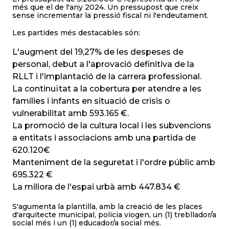
més que el de l'any 2024. Un pressupost que creix
sense incrementar la pressió fiscal ni l'endeutament.
Les partides més destacables són:
L'augment del 19,27% de les despeses de
personal, debut a l'aprovació definitiva de la
RLLT i l'implantació de la carrera professional.
La continuïtat a la cobertura per atendre a les
famílies i infants en situació de crisis o
vulnerabilitat amb 593.165 €.
La promoció de la cultura local i les subvencions
a entitats i associacions amb una partida de
620.120€
Manteniment de la seguretat i l'ordre públic amb
695.322 €
La millora de l'espai urbà amb 447.834 €
S'agumenta la plantilla, amb la creació de les places
d'arquitecte municipal, policia viogen, un (1) trebllador/a
social més i un (1) educador/a social més.