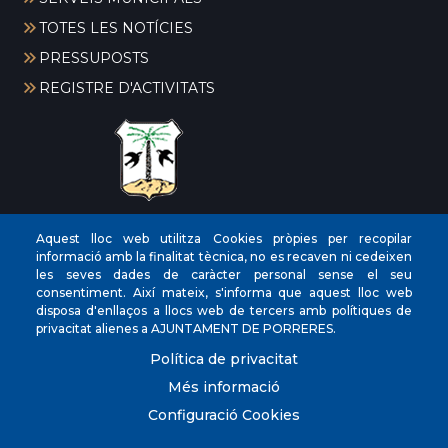
TOTES LES NOTÍCIES
PRESSUPOSTS
REGISTRE D'ACTIVITATS
CIF
‎P0704300C
Aquest lloc web utilitza Cookies pròpies per recopilar
informació amb la finalitat tècnica, no es recaven ni cedeixen
Direccions
Plaça de la Vila, 17 CP: 07260
les seves dades de caràcter personal sense el seu
Telèfon
(+34) 971 647221
consentiment. Així mateix, s'informa que aquest lloc web
disposa d'enllaços a llocs web de tercers amb polítiques de
Fax
(+34) 971 168265
privacitat alienes a AJUNTAMENT DE PORRERES.
Política de privacitat
Més informació
Configuració Cookies
© Ajuntament de Porreres.. Plaça de la Vila, 17. CP:
07260. (+34) 971 647221. POLICIA LOCAL 971 101