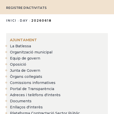
REGISTRE D'ACTIVITATS
INICI
DAY
20260618
Fil
d'Ariadna
AJUNTAMENT
La Batlessa
Organització municipal
Equip de govern
Oposició
Junta de Govern
Òrgans col·legiats
Comissions informatives
Portal de Transparència
Adreces i telèfons d'interès
Documents
Enllaços d'interès
Plataforma Contractació Sector Públic