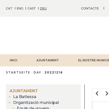
Direkt
zum
CAT
ENG
CAST
DEU
CONTACTE
Inhalt
INICI
AJUNTAMENT
EL NOSTRE MUNICI
STARTSEITE
DAY
20221216
Breadcrumb
AJUNTAMENT
Zurück
We
La Batlessa
Organització municipal
SE
Equip de govern