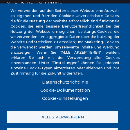
REGISTRE D'ACTIVITATS
Wir verwenden auf den Seiten dieser Website eine Auswahl
an eigenen und fremden Cookies: Unverzichtbare Cookies,
die für die Nutzung der Website erforderlich sind; funktionale
Cookies, die eine bessere Benutzerfreundlichkeit bei der
Nutzung der Website ermöglichen; Leistungs-Cookies, die
wir verwenden, um aggregierte Daten über die Nutzung der
Website und Statistiken zu erstellen; und Marketing-Cookies,
CIF
‎P0704300C
die verwendet werden, um relevante Inhalte und Werbung
anzuzeigen. Wenn Sie "ALLE AKZEPTIEREN" wählen,
Address
Plaça de la Vila, 17 CP: 07260
erklären Sie sich mit der Verwendung aller Cookies
Phone
(+34) 971 647221
einverstanden. Unter "Einstellungen" können Sie jederzeit
einzelne Cookie-Typen akzeptieren oder ablehnen und Ihre
Fax
(+34) 971 168265
Zustimmung für die Zukunft widerrufen.
Datenschutzrichtlinie
Cookie-Dokumentation
Cookie-Einstellungen
© Ajuntament de Porreres.. Plaça de la Vila, 17. CP:
07260. (+34) 971 647221. POLICIA LOCAL 971 101
910/605 098 760
ALLES VERWEIGERN
Contacta amb nosaltres
Política de privacitat
Registre d'activitats
Avís legal