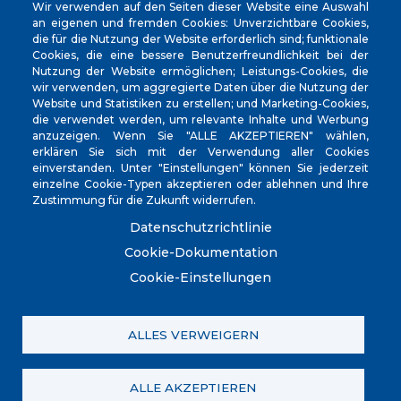
Wir verwenden auf den Seiten dieser Website eine Auswahl
an eigenen und fremden Cookies: Unverzichtbare Cookies,
die für die Nutzung der Website erforderlich sind; funktionale
Cookies, die eine bessere Benutzerfreundlichkeit bei der
Nutzung der Website ermöglichen; Leistungs-Cookies, die
wir verwenden, um aggregierte Daten über die Nutzung der
Website und Statistiken zu erstellen; und Marketing-Cookies,
CIF
‎P0704300C
die verwendet werden, um relevante Inhalte und Werbung
anzuzeigen. Wenn Sie "ALLE AKZEPTIEREN" wählen,
Address
Plaça de la Vila, 17 CP: 07260
erklären Sie sich mit der Verwendung aller Cookies
Phone
(+34) 971 647221
einverstanden. Unter "Einstellungen" können Sie jederzeit
einzelne Cookie-Typen akzeptieren oder ablehnen und Ihre
Fax
(+34) 971 168265
Zustimmung für die Zukunft widerrufen.
Datenschutzrichtlinie
Cookie-Dokumentation
Cookie-Einstellungen
© Ajuntament de Porreres.. Plaça de la Vila, 17. CP:
07260. (+34) 971 647221. POLICIA LOCAL 971 101
910/605 098 760
ALLES VERWEIGERN
Contacta amb nosaltres
Política de privacitat
Registre d'activitats
Avís legal
Política de galetes (Cookies)
ALLE AKZEPTIEREN