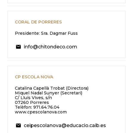
CORAL DE PORRERES
Presidente: Sra. Dagmar Fuss
info@chitondeco.com
CP ESCOLA NOVA
Catalina Capellà Trobat (Directora)
Miquel Nadal Sunyer (Secretari)
C/ Lluís Vives, s/n
07260 Porreres
Telèfon: 971.64.76.04
www.cpescolanova.com
ceipescolanova@educacio.caib.es