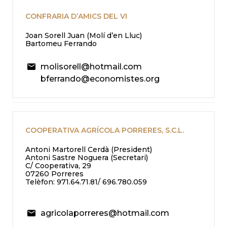
CONFRARIA D’AMICS DEL VI
Joan Sorell Juan (Molí d’en Lluc)
Bartomeu Ferrando
molisorell@hotmail.com
bferrando@economistes.org
COOPERATIVA AGRÍCOLA PORRERES, S.C.L.
Antoni Martorell Cerdà (President)
Antoni Sastre Noguera (Secretari)
C/ Cooperativa, 29
07260 Porreres
Telèfon: 971.64.71.81/ 696.780.059
agricolaporreres@hotmail.com