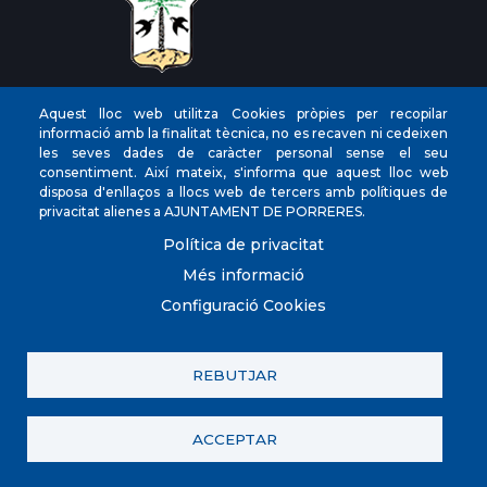
CIF
‎P0704300C
Aquest lloc web utilitza Cookies pròpies per recopilar
informació amb la finalitat tècnica, no es recaven ni cedeixen
Direccions
Plaça de la Vila, 17 CP: 07260
les seves dades de caràcter personal sense el seu
Telèfon
(+34) 971 647221
consentiment. Així mateix, s'informa que aquest lloc web
disposa d'enllaços a llocs web de tercers amb polítiques de
Fax
(+34) 971 168265
privacitat alienes a AJUNTAMENT DE PORRERES.
Política de privacitat
Més informació
Configuració Cookies
© Ajuntament de Porreres.. Plaça de la Vila, 17. CP:
07260. (+34) 971 647221. POLICIA LOCAL 971 101
910/605 098 760
REBUTJAR
Contacta amb nosaltres
Política de privacitat
Registre d'activitats
Avís legal
Política de galetes (Cookies)
ACCEPTAR
Política de Xarxes Socials