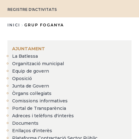
REGISTRE D'ACTIVITATS
INICI
GRUP FOGANYA
Fil
d'Ariadna
AJUNTAMENT
La Batlessa
Organització municipal
Equip de govern
Oposició
Junta de Govern
Òrgans col·legiats
Comissions informatives
Portal de Transparència
Adreces i telèfons d'interès
Documents
Enllaços d'interès
Plataforma Contractació Sector Públic