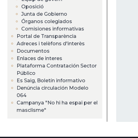
ayuda
Oposició
a
Junta de Gobierno
Órganos colegiados
la
Comisiones informativas
Portal de Transparència
navegación
Adreces i telèfons d'interès
Documentos
Enlaces de interes
Plataforma Contratación Sector
Público
Es Saig, Boletín informativo
Denúncia circulación Modelo
064
Campanya "No hi ha espai per el
masclisme"