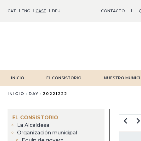
Pasar
al
CAT
ENG
CAST
DEU
CONTACTO
Q
contenido
principal
INICIO
EL CONSISTORIO
NUESTRO MUNICI
INICIO
DAY
20221222
Sobrescribir
enlaces
EL CONSISTORIO
Anterio
Si
La Alcaldesa
de
Organización municipal
PA
Equip de govern