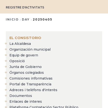
REGISTRE D'ACTIVITATS
INICIO
DAY
20250405
Sobrescribir
enlaces
EL CONSISTORIO
de
La Alcaldesa
ayuda
Organización municipal
a
Equip de govern
Oposició
la
Junta de Gobierno
navegación
Órganos colegiados
Comisiones informativas
Portal de Transparència
Adreces i telèfons d'interès
Documentos
Enlaces de interes
Plataforma Contratación Sector Público