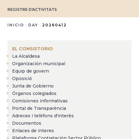
REGISTRE D'ACTIVITATS
INICIO
DAY
20260412
Sobrescribir
enlaces
EL CONSISTORIO
de
La Alcaldesa
ayuda
Organización municipal
a
Equip de govern
Oposició
la
Junta de Gobierno
navegación
Órganos colegiados
Comisiones informativas
Portal de Transparència
Adreces i telèfons d'interès
Documentos
Enlaces de interes
Plataforma Contratación Sector Público