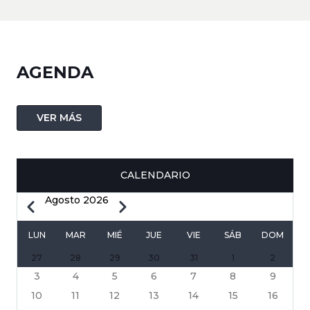
AGENDA
VER MÁS
CALENDARIO
Agosto 2026
Anterior
Siguiente
PAGINACIÓN
LUN
MAR
MIÉ
JUE
VIE
SÁB
DOM
27
28
29
30
31
1
2
3
4
5
6
7
8
9
10
11
12
13
14
15
16