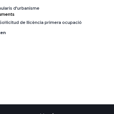
ularis d'urbanisme
uments
Sol·licitud de llicència primera ocupació
ken