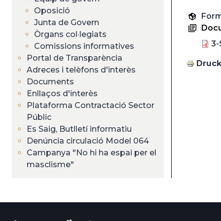
Oposició
Form
Junta de Govern
Doc
Òrgans col·legiats
3-
Comissions informatives
Portal de Transparència
Druc
Adreces i telèfons d'interès
Documents
Enllaços d'interès
Plataforma Contractació Sector
Públic
Es Saig, Butlletí informatiu
Denúncia circulació Model 064
Campanya "No hi ha espai per el
masclisme"