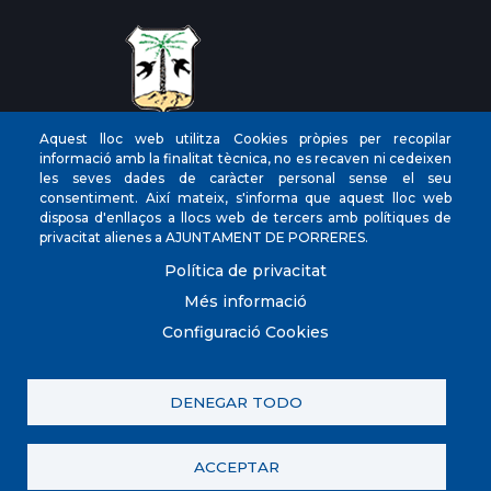
Aquest lloc web utilitza Cookies pròpies per recopilar
CIF
‎P0704300C
informació amb la finalitat tècnica, no es recaven ni cedeixen
les seves dades de caràcter personal sense el seu
Direcciones
Plaça de la Vila, 17 CP: 07260
consentiment. Així mateix, s'informa que aquest lloc web
Teléfono
(+34) 971 647221
disposa d'enllaços a llocs web de tercers amb polítiques de
privacitat alienes a AJUNTAMENT DE PORRERES.
Fax
(+34) 971 168265
Política de privacitat
Més informació
Configuració Cookies
© Ayuntamiento de Porreres. Todos los derechos
reservados.
DENEGAR TODO
Contacta con nosotros
Política de privacitat
Registre d'activitats
Avís legal
Política de galetes (Cookies)
ACCEPTAR
Política de Xarxes Socials