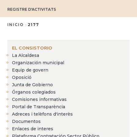
REGISTRE D'ACTIVITATS
INICIO
2177
Sobrescribir
enlaces
EL CONSISTORIO
de
La Alcaldesa
ayuda
Organización municipal
a
Equip de govern
Oposició
la
Junta de Gobierno
navegación
Órganos colegiados
Comisiones informativas
Portal de Transparència
Adreces i telèfons d'interès
Documentos
Enlaces de interes
Plataforma Contratación Sector Público