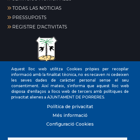
TODAS LAS NOTICIAS
PRESSUPOSTS
REGISTRE D'ACTIVITATS
Aquest lloc web utilitza Cookies pròpies per recopilar
CIF
‎P0704300C
informació amb la finalitat tècnica, no es recaven ni cedeixen
les seves dades de caràcter personal sense el seu
Direcciones
Plaça de la Vila, 17 CP: 07260
consentiment. Així mateix, s'informa que aquest lloc web
Teléfono
(+34) 971 647221
disposa d'enllaços a llocs web de tercers amb polítiques de
privacitat alienes a AJUNTAMENT DE PORRERES.
Fax
(+34) 971 168265
Política de privacitat
Més informació
Configuració Cookies
© Ayuntamiento de Porreres. Todos los derechos
reservados.