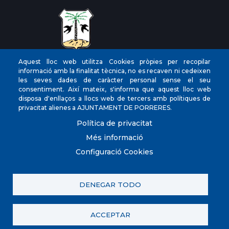
Aquest lloc web utilitza Cookies pròpies per recopilar
CIF
‎P0704300C
informació amb la finalitat tècnica, no es recaven ni cedeixen
les seves dades de caràcter personal sense el seu
Direcciones
Plaça de la Vila, 17 CP: 07260
consentiment. Així mateix, s'informa que aquest lloc web
Teléfono
(+34) 971 647221
disposa d'enllaços a llocs web de tercers amb polítiques de
privacitat alienes a AJUNTAMENT DE PORRERES.
Fax
(+34) 971 168265
Política de privacitat
Més informació
Configuració Cookies
© Ayuntamiento de Porreres. Todos los derechos
reservados.
DENEGAR TODO
Contacta con nosotros
Política de privacitat
Registre d'activitats
Avís legal
Política de galetes (Cookies)
ACCEPTAR
Política de Xarxes Socials