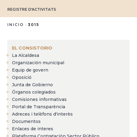
REGISTRE D'ACTIVITATS
INICIO
3015
Sobrescribir
enlaces
EL CONSISTORIO
de
La Alcaldesa
ayuda
Organización municipal
a
Equip de govern
Oposició
la
Junta de Gobierno
navegación
Órganos colegiados
Comisiones informativas
Portal de Transparència
Adreces i telèfons d'interès
Documentos
Enlaces de interes
Plataforma Contratación Sector Público