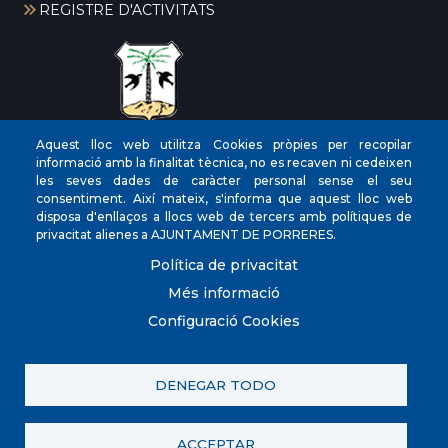
REGISTRE D'ACTIVITATS
Aquest lloc web utilitza Cookies pròpies per recopilar
CIF
‎P0704300C
informació amb la finalitat tècnica, no es recaven ni cedeixen
les seves dades de caràcter personal sense el seu
Direcciones
Plaça de la Vila, 17 CP: 07260
consentiment. Així mateix, s'informa que aquest lloc web
Teléfono
(+34) 971 647221
disposa d'enllaços a llocs web de tercers amb polítiques de
privacitat alienes a AJUNTAMENT DE PORRERES.
Fax
(+34) 971 168265
Política de privacitat
Més informació
Configuració Cookies
© Ayuntamiento de Porreres. Todos los derechos
reservados.
DENEGAR TODO
Contacta con nosotros
Política de privacitat
Registre d'activitats
Avís legal
Política de galetes (Cookies)
ACCEPTAR