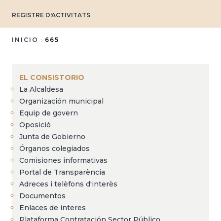
REGISTRE D'ACTIVITATS
INICIO
665
Sobrescribir
enlaces
EL CONSISTORIO
de
La Alcaldesa
ayuda
Organización municipal
a
Equip de govern
Oposició
la
Junta de Gobierno
navegación
Órganos colegiados
Comisiones informativas
Portal de Transparència
Adreces i telèfons d'interès
Documentos
Enlaces de interes
Plataforma Contratación Sector Público