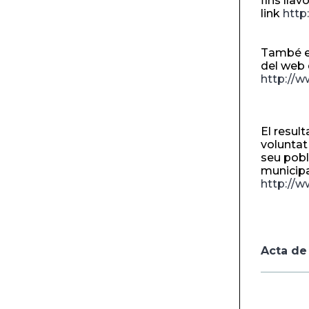
fins llav
link
http
També es
del web 
http://w
El resul
voluntat
seu pobl
municipa
http://w
Acta de