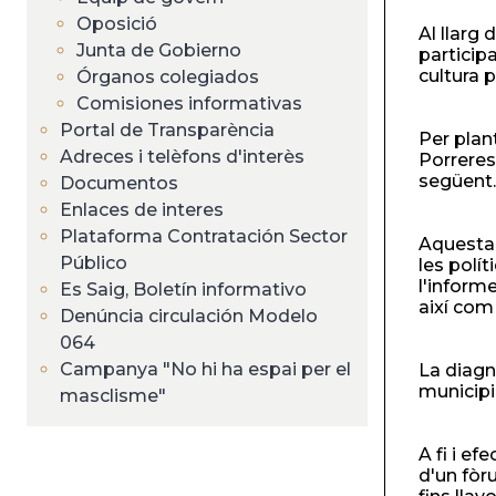
ayuda
Oposició
Al llarg
a
Junta de Gobierno
particip
cultura p
Órganos colegiados
la
Comisiones informativas
Portal de Transparència
navegación
Per plan
Adreces i telèfons d'interès
Porreres
següent
Documentos
Enlaces de interes
Plataforma Contratación Sector
Aquesta 
Público
les polít
l'inform
Es Saig, Boletín informativo
així com
Denúncia circulación Modelo
064
Campanya "No hi ha espai per el
La diagn
municipi
masclisme"
A fi i e
d'un fòr