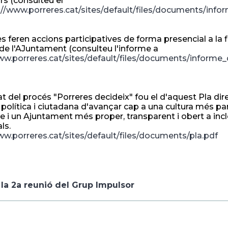
ors (consulteu el
://www.porreres.cat/sites/default/files/documents/info
 feren accions participatives de forma presencial a la fir
de l'AJuntament (consulteu l'informe a
ww.porreres.cat/sites/default/files/documents/informe_
tat del procés "Porreres decideix" fou el d'aquest Pla di
 política i ciutadana d'avançar cap a una cultura més pa
e i un Ajuntament més proper, transparent i obert a incl
ls.
ww.porreres.cat/sites/default/files/documents/pla.pdf
 la 2a reunió del Grup Impulsor