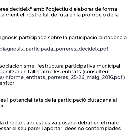
reres decideix" amb l'objectiu d'elaborar de forma
alment el nostre full de ruta en la promoció de la
iagnosis participada sobre la participació ciutadana a
/diagnosis_participada_porreres_decideix.pdf
ociacionisme, l'estructura participativa municipal i
rganitzar un taller amb les entitats (consulteu
nts/informe_entitats_porreres_25-26_maig_2016.pdf
)
rritori.
s i potencialitats de la participació ciutadana al
or.
la director, aquest es va posar a debat en el marc
ressar el seu parer i aportar idees no contemplades