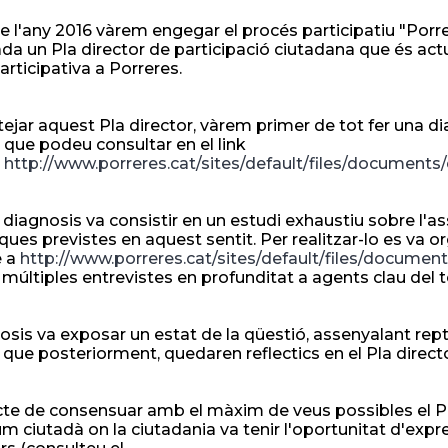
 de l'any 2016 vàrem engegar el procés participatiu "Por
ada un Pla director de participació ciutadana que és actu
articipativa a Porreres.
tejar aquest Pla director, vàrem primer de tot fer una d
 que podeu consultar en el link
.
http://www.porreres.cat/sites/default/files/documents
diagnosis va consistir en un estudi exhaustiu sobre l'ass
iques previstes en aquest sentit. Per realitzar-lo es va o
e a
http://www.porreres.cat/sites/default/files/docume
 múltiples entrevistes en profunditat a agents clau del te
osis va exposar un estat de la qüestió, assenyalant repte
 que posteriorment, quedaren reflectics en el Pla direct
fecte de consensuar amb el màxim de veus possibles el P
um ciutadà on la ciutadania va tenir l'oportunitat d'exp