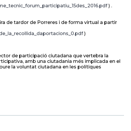
rme_tecnic_forum_participatiu_15des_2016.pdf
) .
a de tardor de Porreres i de forma virtual a partir
de_la_recollida_daportacions_0.pdf
)
rector de participació ciutadana que vertebra la
rticipativa, amb una ciutadania més implicada en el
oure la voluntat ciutadana en les polítiques