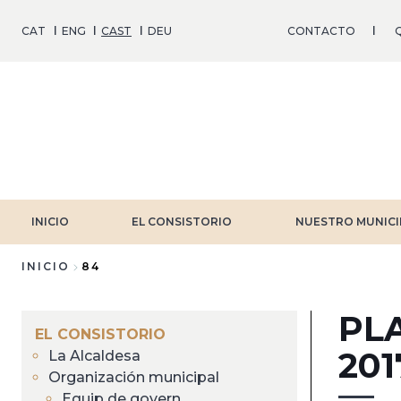
Pasar
al
CAT
ENG
CAST
DEU
CONTACTO
Q
contenido
principal
INICIO
EL CONSISTORIO
NUESTRO MUNICI
INICIO
84
Sobrescribir
PL
enlaces
EL CONSISTORIO
201
La Alcaldesa
de
Organización municipal
Equip de govern