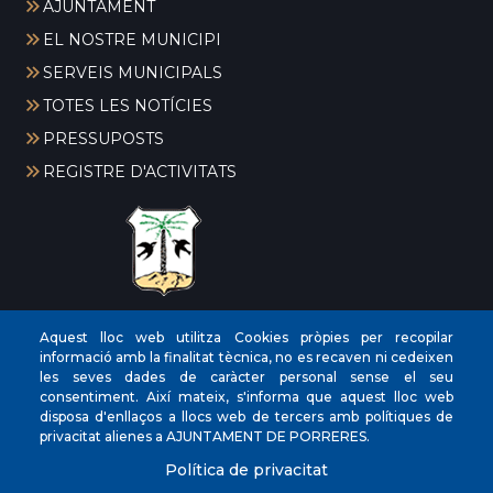
AJUNTAMENT
EL NOSTRE MUNICIPI
SERVEIS MUNICIPALS
TOTES LES NOTÍCIES
PRESSUPOSTS
REGISTRE D'ACTIVITATS
CIF
‎P0704300C
Aquest lloc web utilitza Cookies pròpies per recopilar
informació amb la finalitat tècnica, no es recaven ni cedeixen
Direccions
Plaça de la Vila, 17 CP: 07260
les seves dades de caràcter personal sense el seu
Telèfon
(+34) 971 647221
consentiment. Així mateix, s'informa que aquest lloc web
disposa d'enllaços a llocs web de tercers amb polítiques de
Fax
(+34) 971 168265
privacitat alienes a AJUNTAMENT DE PORRERES.
Política de privacitat