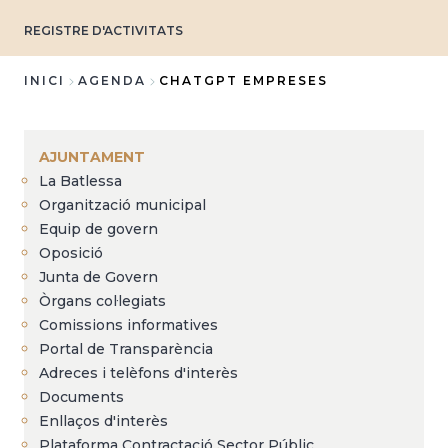
REGISTRE D'ACTIVITATS
INICI
AGENDA
CHATGPT EMPRESES
Fil
d'Ariadna
AJUNTAMENT
La Batlessa
Organització municipal
Equip de govern
Oposició
Junta de Govern
Òrgans col·legiats
Comissions informatives
Portal de Transparència
Adreces i telèfons d'interès
Documents
Enllaços d'interès
Plataforma Contractació Sector Públic