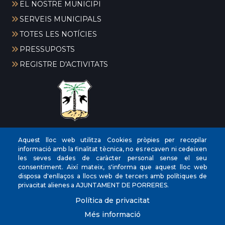
EL NOSTRE MUNICIPI
SERVEIS MUNICIPALS
TOTES LES NOTÍCIES
PRESSUPOSTS
REGISTRE D'ACTIVITATS
CIF
‎P0704300C
Aquest lloc web utilitza Cookies pròpies per recopilar
informació amb la finalitat tècnica, no es recaven ni cedeixen
Direccions
Plaça de la Vila, 17 CP: 07260
les seves dades de caràcter personal sense el seu
Telèfon
(+34) 971 647221
consentiment. Així mateix, s'informa que aquest lloc web
disposa d'enllaços a llocs web de tercers amb polítiques de
Fax
(+34) 971 168265
privacitat alienes a AJUNTAMENT DE PORRERES.
Política de privacitat
Més informació