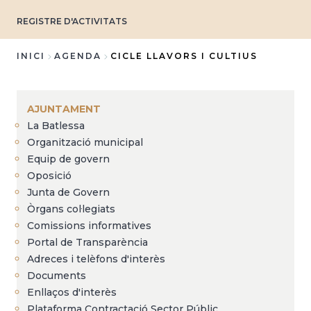
REGISTRE D'ACTIVITATS
INICI
AGENDA
CICLE LLAVORS I CULTIUS
Fil
d'Ariadna
AJUNTAMENT
La Batlessa
Organització municipal
Equip de govern
Oposició
Junta de Govern
Òrgans col·legiats
Comissions informatives
Portal de Transparència
Adreces i telèfons d'interès
Documents
Enllaços d'interès
Plataforma Contractació Sector Públic