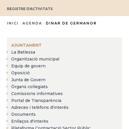
REGISTRE D'ACTIVITATS
INICI
AGENDA
DINAR DE GERMANOR
Fil
d'Ariadna
AJUNTAMENT
La Batlessa
Organització municipal
Equip de govern
Oposició
Junta de Govern
Òrgans col·legiats
Comissions informatives
Portal de Transparència
Adreces i telèfons d'interès
Documents
Enllaços d'interès
Plataforma Contractació Sector Públic