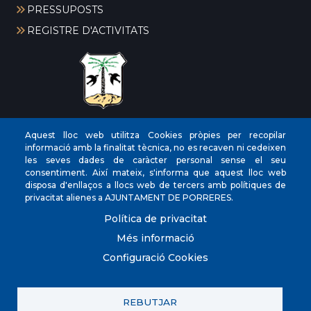
PRESSUPOSTS
REGISTRE D'ACTIVITATS
CIF
‎P0704300C
Aquest lloc web utilitza Cookies pròpies per recopilar
informació amb la finalitat tècnica, no es recaven ni cedeixen
Direccions
Plaça de la Vila, 17 CP: 07260
les seves dades de caràcter personal sense el seu
Telèfon
(+34) 971 647221
consentiment. Així mateix, s'informa que aquest lloc web
disposa d'enllaços a llocs web de tercers amb polítiques de
Fax
(+34) 971 168265
privacitat alienes a AJUNTAMENT DE PORRERES.
Política de privacitat
Més informació
Configuració Cookies
© Ajuntament de Porreres.. Plaça de la Vila, 17. CP:
07260. (+34) 971 647221. POLICIA LOCAL 971 101
910/605 098 760
REBUTJAR
Contacta amb nosaltres
Política de privacitat