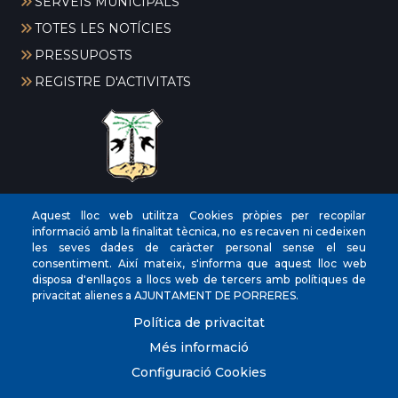
SERVEIS MUNICIPALS
TOTES LES NOTÍCIES
PRESSUPOSTS
REGISTRE D'ACTIVITATS
CIF
‎P0704300C
Aquest lloc web utilitza Cookies pròpies per recopilar
informació amb la finalitat tècnica, no es recaven ni cedeixen
Direccions
Plaça de la Vila, 17 CP: 07260
les seves dades de caràcter personal sense el seu
Telèfon
(+34) 971 647221
consentiment. Així mateix, s'informa que aquest lloc web
disposa d'enllaços a llocs web de tercers amb polítiques de
Fax
(+34) 971 168265
privacitat alienes a AJUNTAMENT DE PORRERES.
Política de privacitat
Més informació
Configuració Cookies
© Ajuntament de Porreres.. Plaça de la Vila, 17. CP: