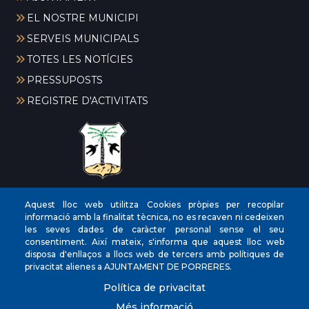
EL NOSTRE MUNICIPI
SERVEIS MUNICIPALS
TOTES LES NOTÍCIES
PRESSUPOSTS
REGISTRE D'ACTIVITATS
CIF
‎P0704300C
Aquest lloc web utilitza Cookies pròpies per recopilar
informació amb la finalitat tècnica, no es recaven ni cedeixen
Direccions
Plaça de la Vila, 17 CP: 07260
les seves dades de caràcter personal sense el seu
Telèfon
(+34) 971 647221
consentiment. Així mateix, s'informa que aquest lloc web
disposa d'enllaços a llocs web de tercers amb polítiques de
Fax
(+34) 971 168265
privacitat alienes a AJUNTAMENT DE PORRERES.
Política de privacitat
Més informació