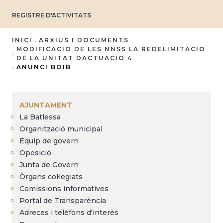
REGISTRE D'ACTIVITATS
INICI
ARXIUS I DOCUMENTS
MODIFICACIO DE LES NNSS LA REDELIMITACIO
Fil
DE LA UNITAT DACTUACIO 4
ANUNCI BOIB
d'Ariadna
AJUNTAMENT
La Batlessa
Organització municipal
Equip de govern
Oposició
Junta de Govern
Òrgans col·legiats
Comissions informatives
Portal de Transparència
Adreces i telèfons d'interès