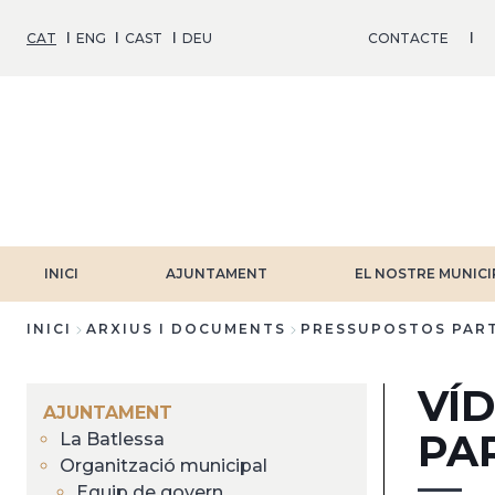
Vés
al
CAT
ENG
CAST
DEU
CONTACTE
contingut
INICI
AJUNTAMENT
EL NOSTRE MUNICI
INICI
ARXIUS I DOCUMENTS
PRESSUPOSTOS PART
Fil
VÍ
d'Ariadna
AJUNTAMENT
PAR
La Batlessa
Organització municipal
Equip de govern