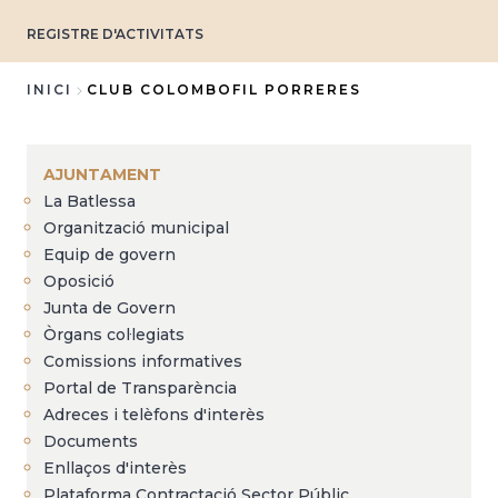
REGISTRE D'ACTIVITATS
INICI
CLUB COLOMBOFIL PORRERES
Fil
d'Ariadna
AJUNTAMENT
La Batlessa
Organització municipal
Equip de govern
Oposició
Junta de Govern
Òrgans col·legiats
Comissions informatives
Portal de Transparència
Adreces i telèfons d'interès
Documents
Enllaços d'interès
Plataforma Contractació Sector Públic