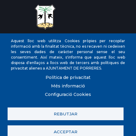
CIF
‎P0704300C
Aquest lloc web utilitza Cookies pròpies per recopilar
informació amb la finalitat tècnica, no es recaven ni cedeixen
Direccions
Plaça de la Vila, 17 CP: 07260
les seves dades de caràcter personal sense el seu
Telèfon
(+34) 971 647221
consentiment. Així mateix, s'informa que aquest lloc web
disposa d'enllaços a llocs web de tercers amb polítiques de
Fax
(+34) 971 168265
privacitat alienes a AJUNTAMENT DE PORRERES.
Política de privacitat
Més informació
Configuració Cookies
© Ajuntament de Porreres.. Plaça de la Vila, 17. CP:
07260. (+34) 971 647221. POLICIA LOCAL 971 101
910/605 098 760
REBUTJAR
Contacta amb nosaltres
Política de privacitat
Registre d'activitats
Avís legal
Política de galetes (Cookies)
ACCEPTAR