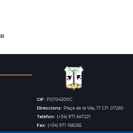
IR
CIF
‎P0704300C
Direccions
Plaça de la Vila, 17 CP: 07260
Telèfon
(+34) 971 647221
Fax
(+34) 971 168265