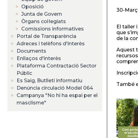
Oposició
30-Març
Junta de Govern
Òrgans col·legiats
El talle
Comissions informatives
que s’imp
Portal de Transparència
de la co
Adreces i telèfons d'interès
Aquest t
Documents
recursos
Enllaços d'interès
compren
Plataforma Contractació Sector
Inscripc
Públic
Es Saig, Butlletí informatiu
També es
Denúncia circulació Model 064
Campanya "No hi ha espai per el
masclisme"