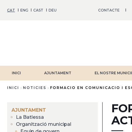
Vés
al
CAT
ENG
CAST
DEU
CONTACTE
contingut
INICI
AJUNTAMENT
EL NOSTRE MUNICI
INICI
NOTICIES
FORMACIO EN COMUNICACIO I ES
Fil
FO
d'Ariadna
AJUNTAMENT
AC
La Batlessa
Organització municipal
Equip de govern