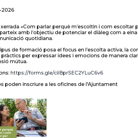
-2026
r i xerrada «Com parlar perquè m’escoltin i com escolta
arteix amb l’objectiu de potenciar el diàleg com a eina cl
municació quotidiana.
ipus de formació posa el focus en l’escolta activa, la co
 pràctics per expressar idees i emocions de manera clara
sió mútua.
ions:
https://forms.gle/ciiBprSEC2YLuC6v6
 poden inscriure a les oficines de l'Ajuntament