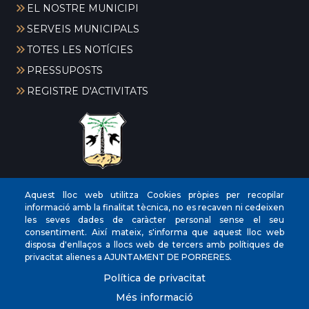
EL NOSTRE MUNICIPI
SERVEIS MUNICIPALS
TOTES LES NOTÍCIES
PRESSUPOSTS
REGISTRE D'ACTIVITATS
CIF
‎P0704300C
Aquest lloc web utilitza Cookies pròpies per recopilar
informació amb la finalitat tècnica, no es recaven ni cedeixen
Direccions
Plaça de la Vila, 17 CP: 07260
les seves dades de caràcter personal sense el seu
Telèfon
(+34) 971 647221
consentiment. Així mateix, s'informa que aquest lloc web
disposa d'enllaços a llocs web de tercers amb polítiques de
Fax
(+34) 971 168265
privacitat alienes a AJUNTAMENT DE PORRERES.
Política de privacitat
Més informació