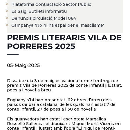
Plataforma Contractació Sector Públic
Es Saig, Butlletí informatiu
Denúncia circulació Model 064
Campanya "No hi ha espai per el masclisme"
PREMIS LITERARIS VILA DE
PORRERES 2025
05-Maig-2025
Dissabte dia 3 de maig es va dur a terme l’entrega de
premis Vila de Porreres 2025 de conte infantil il·lustrat,
poesia i novel·la breu.
Enguany s’hi han presentat 62 obres d’arreu dels
països de parla catalana, de les quals han estat 7 de
conte infantil, 27 de poesia i 30 de novel·la.
Els guanyadors han estat l’escriptora Margalida
Rosselló Salleras i el dibuixant Miquel Morlà Vicens en
conte infantil il·lustrat amb l’obra “El nigul de Monti-