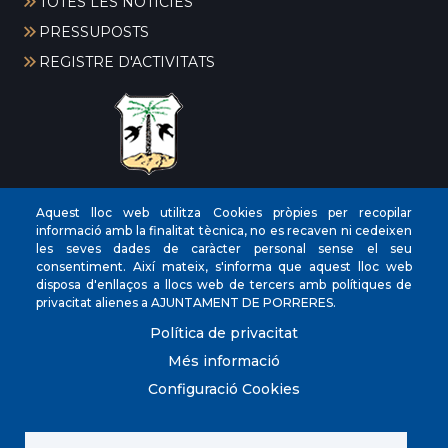
TOTES LES NOTÍCIES
PRESSUPOSTS
REGISTRE D'ACTIVITATS
CIF
‎P0704300C
Aquest lloc web utilitza Cookies pròpies per recopilar
informació amb la finalitat tècnica, no es recaven ni cedeixen
Direccions
Plaça de la Vila, 17 CP: 07260
les seves dades de caràcter personal sense el seu
Telèfon
(+34) 971 647221
consentiment. Així mateix, s'informa que aquest lloc web
disposa d'enllaços a llocs web de tercers amb polítiques de
Fax
(+34) 971 168265
privacitat alienes a AJUNTAMENT DE PORRERES.
Política de privacitat
Més informació
Configuració Cookies
© Ajuntament de Porreres.. Plaça de la Vila, 17. CP:
07260. (+34) 971 647221. POLICIA LOCAL 971 101
910/605 098 760