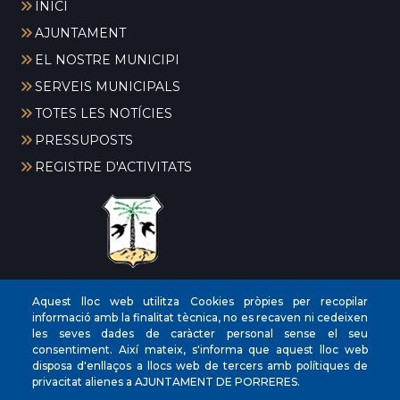
INICI
AJUNTAMENT
EL NOSTRE MUNICIPI
SERVEIS MUNICIPALS
TOTES LES NOTÍCIES
PRESSUPOSTS
REGISTRE D'ACTIVITATS
CIF
‎P0704300C
Aquest lloc web utilitza Cookies pròpies per recopilar
informació amb la finalitat tècnica, no es recaven ni cedeixen
Direccions
Plaça de la Vila, 17 CP: 07260
les seves dades de caràcter personal sense el seu
Telèfon
(+34) 971 647221
consentiment. Així mateix, s'informa que aquest lloc web
disposa d'enllaços a llocs web de tercers amb polítiques de
Fax
(+34) 971 168265
privacitat alienes a AJUNTAMENT DE PORRERES.