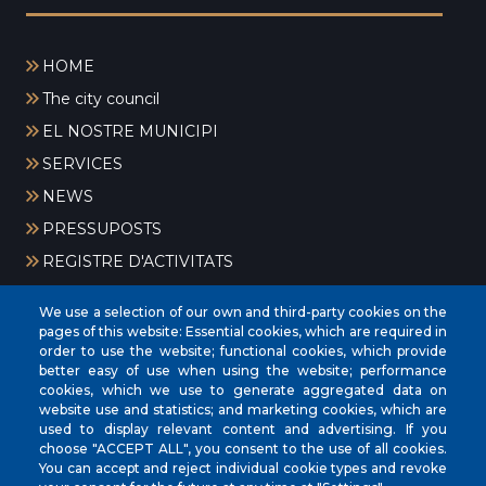
HOME
The city council
EL NOSTRE MUNICIPI
SERVICES
NEWS
PRESSUPOSTS
REGISTRE D'ACTIVITATS
We use a selection of our own and third-party cookies on the
pages of this website: Essential cookies, which are required in
order to use the website; functional cookies, which provide
better easy of use when using the website; performance
cookies, which we use to generate aggregated data on
website use and statistics; and marketing cookies, which are
CIF
‎P0704300C
used to display relevant content and advertising. If you
Address
Plaça de la Vila, 17 CP: 07260
choose "ACCEPT ALL", you consent to the use of all cookies.
You can accept and reject individual cookie types and revoke
Phone
(+34) 971 647221