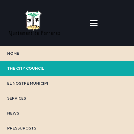
Skip
to
main
content
HOME
THE CITY COUNCIL
EL NOSTRE MUNICIPI
SERVICES
NEWS
PRESSUPOSTS