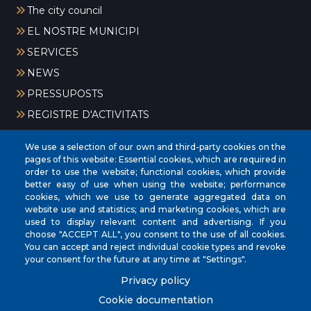
The city council
EL NOSTRE MUNICIPI
SERVICES
NEWS
PRESSUPOSTS
REGISTRE D'ACTIVITATS
We use a selection of our own and third-party cookies on the
pages of this website: Essential cookies, which are required in
order to use the website; functional cookies, which provide
better easy of use when using the website; performance
cookies, which we use to generate aggregated data on
website use and statistics; and marketing cookies, which are
CIF
‎P0704300C
used to display relevant content and advertising. If you
Address
Plaça de la Vila, 17 CP: 07260
choose "ACCEPT ALL", you consent to the use of all cookies.
You can accept and reject individual cookie types and revoke
Phone
(+34) 971 647221
your consent for the future at any time at "Settings".
Fax
(+34) 971 168265
Privacy policy
Cookie documentation