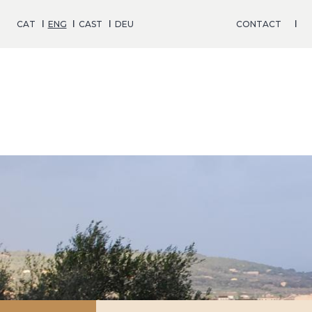
Skip
to
CAT
ENG
CAST
DEU
CONTACT
main
content