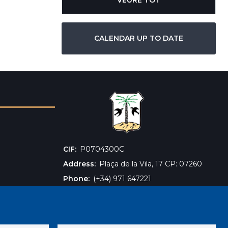
CALENDAR UP TO DATE
CIF
‎P0704300C
Address
Plaça de la Vila, 17 CP: 07260
Phone
(+34) 971 647221
Fax
(+34) 971 168265