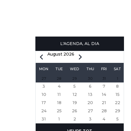
L'AGENDA, AL DIA
August 2026
Previous
Next
PAGINATION
MON
TUE
WED
THU
FRI
SAT
S
27
28
29
30
31
1
3
4
5
6
7
8
10
11
12
13
14
15
17
18
19
20
21
22
24
25
26
27
28
29
31
1
2
3
4
5
VEURE TOT