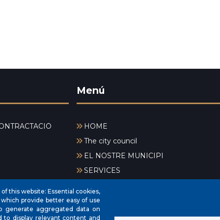
Menú
ONTRACTACIÓ
HOME
The city council
EL NOSTRE MUNICIPI
SERVICES
NEWS
f this website: Essential cookies,
PRESSUPOSTS
, which provide better easy of use
to generate aggregated data on
REGISTRE D'ACTIVITATS
d to display relevant content and