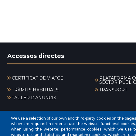
Accessos directes
CERTIFICAT DE VIATGE
PLATAFORMA C
SECTOR PÚBLIC
TRÀMITS HABITUALS
TRANSPORT
TAULER D'ANUNCIS
We use a selection of our own and third-party cookies on the pages o
which are required in order to use the website; functional cookies
when using the website; performance cookies, which we use 
website use and statistics; and marketing cookies, which are use