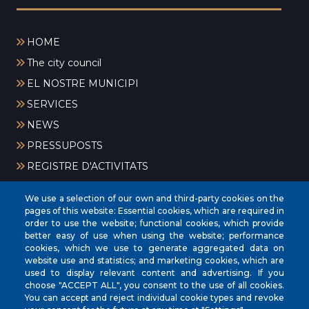
HOME
The city council
EL NOSTRE MUNICIPI
SERVICES
NEWS
PRESSUPOSTS
REGISTRE D'ACTIVITATS
We use a selection of our own and third-party cookies on the
pages of this website: Essential cookies, which are required in
order to use the website; functional cookies, which provide
better easy of use when using the website; performance
cookies, which we use to generate aggregated data on
website use and statistics; and marketing cookies, which are
CIF
‎P0704300C
used to display relevant content and advertising. If you
Address
Plaça de la Vila, 17 CP: 07260
choose "ACCEPT ALL", you consent to the use of all cookies.
You can accept and reject individual cookie types and revoke
Phone
(+34) 971 647221