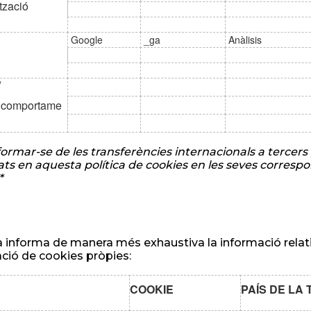
tzació
Google
_ga
Anàlisis
/
t comportame
formar-se de les transferències internacionals a tercers 
cats en aquesta política de cookies en les seves correspon
*
informa de manera més exhaustiva la informació relativ
zació de cookies pròpies:
R
COOKIE
PAÍS DE LA