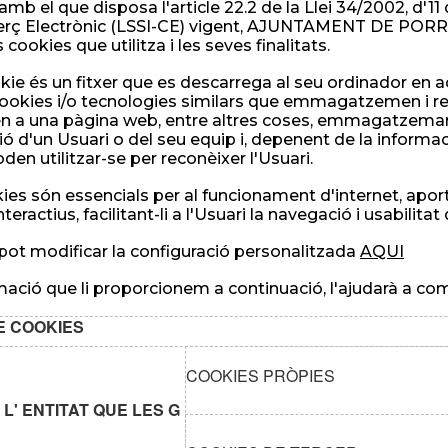
mb el que disposa l'article 22.2 de la Llei 34/2002, d'11 d
rç Electrònic (LSSI-CE) vigent, AJUNTAMENT DE PORRER
 cookies que utilitza i les seves finalitats.
ie és un fitxer que es descarrega al seu ordinador en 
 cookies i/o tecnologies similars que emmagatzemen i 
 a una pàgina web, entre altres coses, emmagatzemar i
ó d'un Usuari o del seu equip i, depenent de la informació
den utilitzar-se per reconèixer l'Usuari.
ies són essencials per al funcionament d'internet, apo
nteractius, facilitant-li a l'Usuari la navegació i usabilita
 pot modificar la configuració personalitzada
AQUI
mació que li proporcionem a continuació, l'ajudarà a com
E COOKIES
COOKIES PRÒPIES
L' ENTITAT QUE LES G