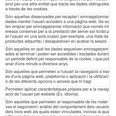
sinó per una altra entitat que tracta les dades obtingudes
a través de les cookies.
Són aquelles dissenyades per recaptar i emmagatzemar
dades mentre l'usuari accedeix a una pàgina web. Se so
len emprar per emmagatzemar informació que només int
eressa conservar per a la prestació del servei sol·licitat p
er l'usuari en una sola ocasió (per exemple, una llista de
productes adquirits) i desapareixen en acabar la sessió
Són aquelles en què les dades segueixen emmagatzem
ades al terminal i poden ser accedides i tractades durant
un període definit pel responsable de la cookie, i que pot
anar d'uns minuts a diversos anys.
Són aquelles que permeten a l'usuari la navegació a trav
és d'una pàgina web, plataforma o aplicació i la utilitzaci
ó de les diferents opcions o serveis que hi hagi
Permeten aplicar característiques pròpies per a la naveg
ació de l'usuari pel website (Ex. idioma).
Són aquelles que permeten al responsable de les matei
xes el seguiment i anàlisi del comportament dels usuaris
dels llocs web als quals estan vinculades, inclosa la qua