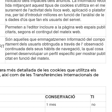
ntificació dels impactes dels anuncis. La informació recol
lida mitjançant aquest tipus de cookies s'utilitza en el me
surament de l'activitat dels llocs web, aplicació o platafor
ma, per tal d'introduir millores en funció de l'anàlisi de le
s dades d'ús que fan els usuaris del servei.
Permeten a l'editor incloure a la pàgina web espais publi
citaris, segons el contingut del mateix web.
Són aquelles que emmagatzemen informació del compo
rtament dels usuaris obtinguda a través de l' observació
RT
continuada dels seus hàbits de navegació, la qual cosa
permet desenvolupar un perfil específic per mostrar publi
citat en funció del mateix.
és detallada de les cookies que utilitza els
ió, així com de les Transferències Internacionals de
CONSERVACIÓ
TI
1 mes
no