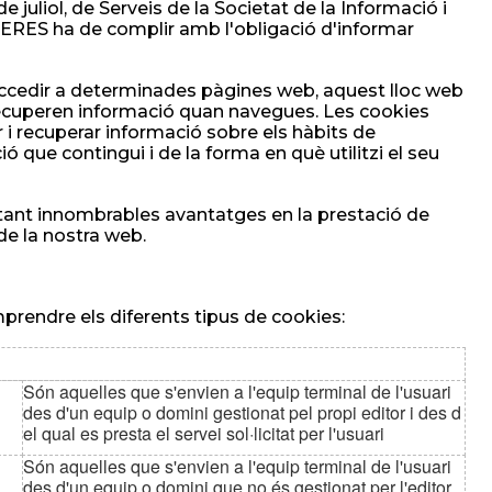
e juliol, de Serveis de la Societat de la Informació i
ES ha de complir amb l'obligació d'informar
accedir a determinades pàgines web, aquest lloc web
recuperen informació quan navegues. Les cookies
 recuperar informació sobre els hàbits de
 que contingui i de la forma en què utilitzi el seu
rtant innombrables avantatges en la prestació de
t de la nostra web.
prendre els diferents tipus de cookies:
Són aquelles que s'envien a l'equip terminal de l'usuari
des d'un equip o domini gestionat pel propi editor i des d
el qual es presta el servei sol·licitat per l'usuari
Són aquelles que s'envien a l'equip terminal de l'usuari
des d'un equip o domini que no és gestionat per l'editor,