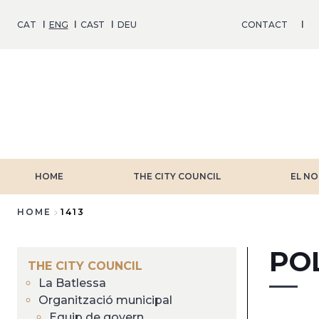
Skip
to
CAT
ENG
CAST
DEU
CONTACT
main
content
HOME
THE CITY COUNCIL
EL NO
HOME
1413
Breadcrumb
PO
THE CITY COUNCIL
La Batlessa
Organització municipal
Equip de govern