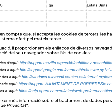
LC
_ga
Estats Units
en compte que, si accepta les cookies de tercers, les h
sistema ofert pel mateix tercer.
uació, li proporcionem els enllaços de diversos navegado
ació del seu navegador sobre l'ús de cookies:
http://support.mozilla.org/es/kb/habilitar-y-deshabili
 des d'aquí:
http://support.google.com/chrome/bin/answer.py?
des d'aquí:
http://windows.microsoft.com/es-es/internet-explo
r des d'aquí:
https://support. AJUNTAMENT DE PORRERESle.co
desde aquí:
https://help.opera.com/en/latest/web-preferences/#c
es d' aquí:
ixer més informació sobre el tractament de dades perso
 de Privacitat
".