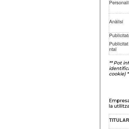
Personali
Anàlisi
Publicitat
Publicita
ntal
** Pot in
identifi
cookie) *
Empresa 
la utilit
TITULA