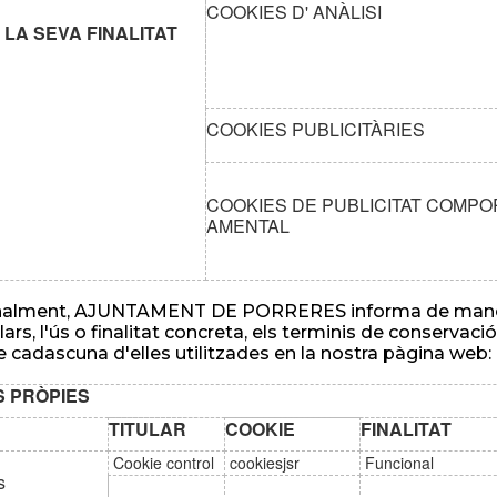
COOKIES D' ANÀLISI
LA SEVA FINALITAT
COOKIES PUBLICITÀRIES
COOKIES DE PUBLICITAT COMPO
AMENTAL
nalment, AJUNTAMENT DE PORRERES informa de manera m
lars, l'ús o finalitat concreta, els terminis de conservac
 cadascuna d'elles utilitzades en la nostra pàgina web:
S PRÒPIES
TITULAR
COOKIE
FINALITAT
Cookie control
cookiesjsr
Funcional
s