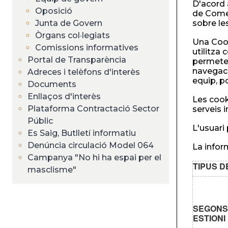
D'acord a
Oposició
de Come
Junta de Govern
sobre les
Òrgans col·legiats
Una Cook
Comissions informatives
utilitza
Portal de Transparència
permeten
navegaci
Adreces i telèfons d'interès
equip, po
Documents
Enllaços d'interès
Les cook
Plataforma Contractació Sector
serveis i
Públic
L'usuari
Es Saig, Butlletí informatiu
Denúncia circulació Model 064
La infor
Campanya "No hi ha espai per el
TIPUS D
masclisme"
SEGONS 
ESTIONI