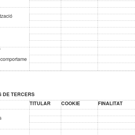
tzació
/
t comportame
S DE TERCERS
TITULAR
COOKIE
FINALITAT
s