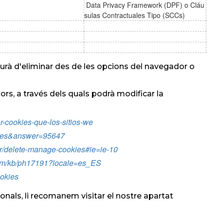
Data Privacy Framework (DPF) o Cláu
sulas Contractuales Tipo (SCCs)
aurà d'eliminar des de les opcions del navegador o
rs, a través dels quals podrà modificar la
tar-cookies-que-los-sitios-we
hl=es&answer=95647
rer/delete-manage-cookies#ie=ie-10
m/kb/ph17191?locale=es_ES
ookies
nals, li recomanem visitar el nostre apartat