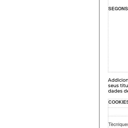
SEGONS 
Addicio
seus titu
dades de
COOKIE
Tècnique