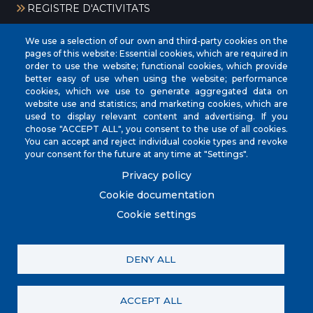
REGISTRE D'ACTIVITATS
We use a selection of our own and third-party cookies on the
pages of this website: Essential cookies, which are required in
order to use the website; functional cookies, which provide
better easy of use when using the website; performance
cookies, which we use to generate aggregated data on
website use and statistics; and marketing cookies, which are
CIF
‎P0704300C
used to display relevant content and advertising. If you
Address
Plaça de la Vila, 17 CP: 07260
choose "ACCEPT ALL", you consent to the use of all cookies.
You can accept and reject individual cookie types and revoke
Phone
(+34) 971 647221
your consent for the future at any time at "Settings".
Fax
(+34) 971 168265
Privacy policy
Cookie documentation
Cookie settings
© City Council of Porreres. All rights reserved.
DENY ALL
Contact us
Política de privacitat
Registre d'activitats
Avís legal
Política de galetes (Cookies)
ACCEPT ALL
Política de Xarxes Socials