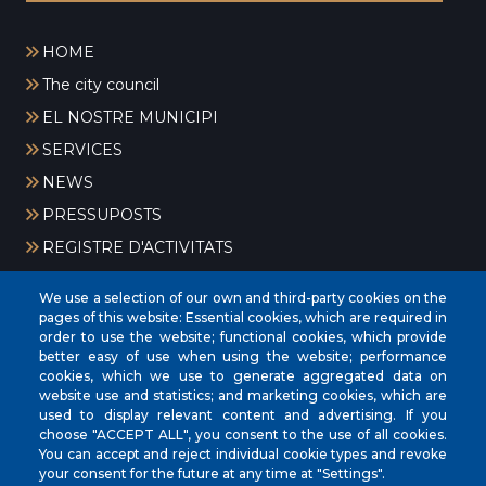
HOME
The city council
EL NOSTRE MUNICIPI
SERVICES
NEWS
PRESSUPOSTS
REGISTRE D'ACTIVITATS
We use a selection of our own and third-party cookies on the
pages of this website: Essential cookies, which are required in
order to use the website; functional cookies, which provide
better easy of use when using the website; performance
cookies, which we use to generate aggregated data on
website use and statistics; and marketing cookies, which are
CIF
‎P0704300C
used to display relevant content and advertising. If you
Address
Plaça de la Vila, 17 CP: 07260
choose "ACCEPT ALL", you consent to the use of all cookies.
You can accept and reject individual cookie types and revoke
Phone
(+34) 971 647221
your consent for the future at any time at "Settings".