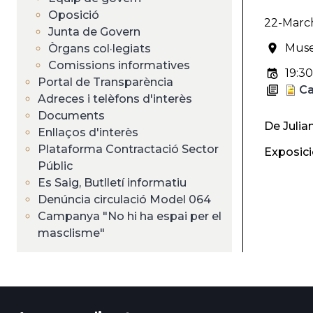
Oposició
22-Marc
Junta de Govern
Muse
Òrgans col·legiats
Comissions informatives
19:30
Portal de Transparència
Ca
Adreces i telèfons d'interès
Documents
De Julia
Enllaços d'interès
Plataforma Contractació Sector
Exposició
Públic
Es Saig, Butlletí informatiu
Denúncia circulació Model 064
Campanya "No hi ha espai per el
masclisme"