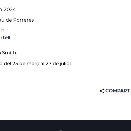
h-2024
u de Porreres
 h
rtell
n Smith.
 del 23 de març al 27 de juliol.
COMPART