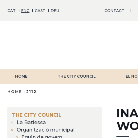
Skip
to
CAT
ENG
CAST
DEU
CONTACT
main
content
HOME
THE CITY COUNCIL
EL NO
HOME
2112
Breadcrumb
IN
THE CITY COUNCIL
WOR
La Batlessa
Organització municipal
Equip de govern