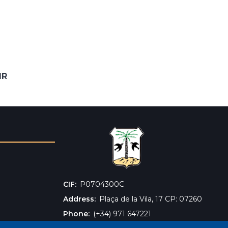
IR
CIF
‎P0704300C
Address
Plaça de la Vila, 17 CP: 07260
Phone
(+34) 971 647221