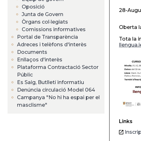
Oposició
28-Augu
Junta de Govern
Òrgans col·legiats
Oberta la
Comissions informatives
Portal de Transparència
Tota la 
Adreces i telèfons d'interès
llengua.
Documents
Enllaços d'interès
Plataforma Contractació Sector
Públic
Es Saig, Butlletí informatiu
Denúncia circulació Model 064
Campanya "No hi ha espai per el
masclisme"
Links
Inscri