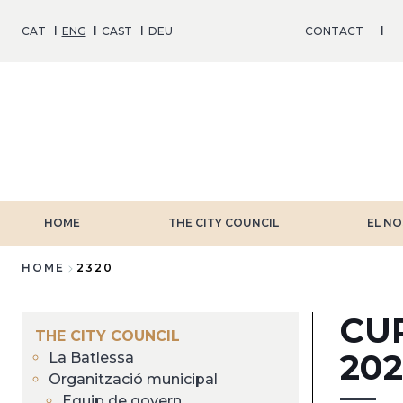
Skip
to
CAT
ENG
CAST
DEU
CONTACT
main
content
HOME
THE CITY COUNCIL
EL NO
HOME
2320
Breadcrumb
CU
THE CITY COUNCIL
202
La Batlessa
Organització municipal
Equip de govern